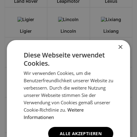
Land Rover
Leapmotor
Lexus
Ligier
Lincoln
Lixiang
×
Diese Webseite verwendet
Lotus
Lynk&CO
MAN
Cookies.
Wir verwenden Cookies, um die
Benutzerfreundlichkeit unserer Website zu
verbessern. Durch die weitere Nutzung
Maserati
Maxus
Maybach
unserer Webseite stimmen Sie der
Verwendung von Cookies gemäß unserer
Cookie-Richtlinie zu.
Weitere
Informationen
Mazda
McLaren
Mercedes-Benz
ALLE AKZEPTIEREN