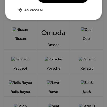
ANPASSEN
MG
Mini
Mitsubishi
Nissan
Opel
Omoda
Peugeot
Porsche
Renault
Rolls Royce
Rover
SaaB