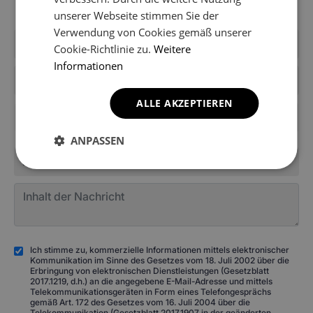
erhalten.
unserer Webseite stimmen Sie der
Verwendung von Cookies gemäß unserer
Cookie-Richtlinie zu.
Weitere
Informationen
ALLE AKZEPTIEREN
+49
ANPASSEN
Ich stimme zu, kommerzielle Informationen mittels elektronischer
Kommunikation im Sinne des Gesetzes vom 18. Juli 2002 über die
Erbringung von elektronischen Dienstleistungen (Gesetzblatt
2017.1219, d.h.) an die angegebene E-Mail-Adresse und mittels
Telekommunikationsgeräten in Form eines Telefongesprächs
gemäß Art. 172 des Gesetzes vom 16. Juli 2004 über die
Telekommunikation (Gesetzblatt 2017.1907 in der geänderten