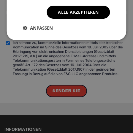
ALLE AKZEPTIEREN
ANPASSEN
Ich stimme zu, kommerzielle Informationen mittels elektronischer
Kommunikation im Sinne des Gesetzes vom 18. Juli 2002 über die
Erbringung von elektronischen Dienstleistungen (Gesetzblatt
2017.1219, d.h.) an die angegebene E-Mail-Adresse und mittels
Telekommunikationsgeräten in Form eines Telefongesprächs
gemäß Art. 172 des Gesetzes vom 16. Juli 2004 über die
Telekommunikation (Gesetzblatt 2017.1907 in der geänderten
Fassung) in Bezug auf die von F&G LLC angebotenen Produkte.
SENDEN SIE
INFORMATIONEN