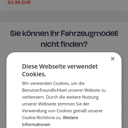
93.99
EUR
Sie können Ihr Fahrzeugmodell
nicht finden?
Möglicherweise ist es noch nicht in den Katalog des
×
Shops aufgenommen worden. Schreiben Sie uns, um
Diese Webseite verwendet
Informationen über die Fußmatten für Ihr Modell zu
erhalten.
Cookies.
Wir verwenden Cookies, um die
Benutzerfreundlichkeit unserer Website zu
verbessern. Durch die weitere Nutzung
unserer Webseite stimmen Sie der
Verwendung von Cookies gemäß unserer
+49
Cookie-Richtlinie zu.
Weitere
Informationen