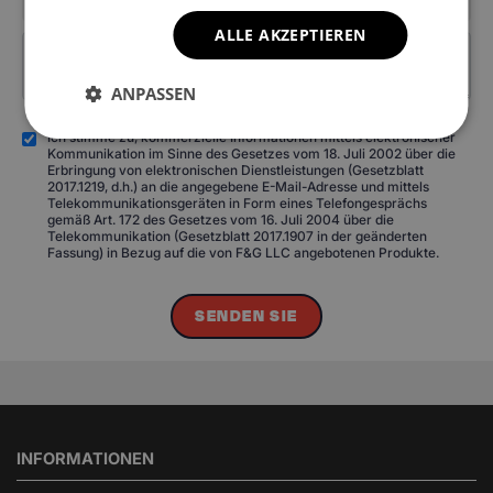
ALLE AKZEPTIEREN
ANPASSEN
Ich stimme zu, kommerzielle Informationen mittels elektronischer
Kommunikation im Sinne des Gesetzes vom 18. Juli 2002 über die
Erbringung von elektronischen Dienstleistungen (Gesetzblatt
2017.1219, d.h.) an die angegebene E-Mail-Adresse und mittels
Telekommunikationsgeräten in Form eines Telefongesprächs
gemäß Art. 172 des Gesetzes vom 16. Juli 2004 über die
Telekommunikation (Gesetzblatt 2017.1907 in der geänderten
Fassung) in Bezug auf die von F&G LLC angebotenen Produkte.
SENDEN SIE
INFORMATIONEN