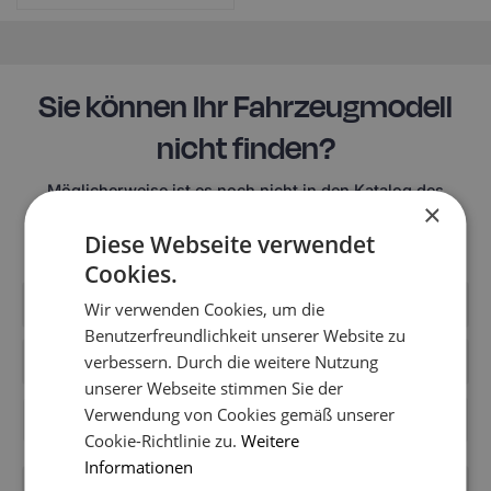
Sie können Ihr Fahrzeugmodell
nicht finden?
Möglicherweise ist es noch nicht in den Katalog des
×
Shops aufgenommen worden. Schreiben Sie uns, um
Informationen über die Fußmatten für Ihr Modell zu
Diese Webseite verwendet
erhalten.
Cookies.
Wir verwenden Cookies, um die
Benutzerfreundlichkeit unserer Website zu
verbessern. Durch die weitere Nutzung
unserer Webseite stimmen Sie der
Verwendung von Cookies gemäß unserer
+49
Cookie-Richtlinie zu.
Weitere
Informationen