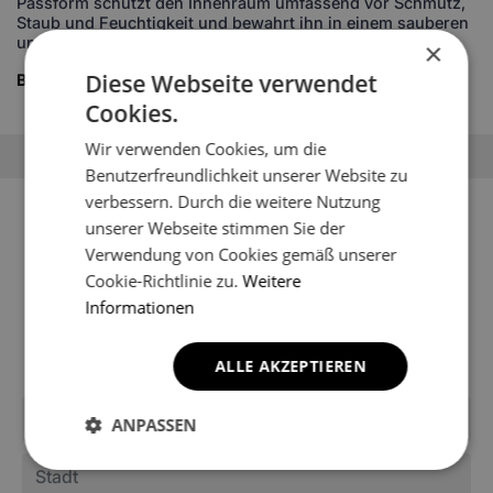
Passform schützt den Innenraum umfassend vor Schmutz,
Staub und Feuchtigkeit und bewahrt ihn in einem sauberen
und gepflegten Zustand.
×
Diese Webseite verwendet
Beschreibung ausklappen
Cookies.
Wir verwenden Cookies, um die
Benutzerfreundlichkeit unserer Website zu
verbessern. Durch die weitere Nutzung
Sie können Ihr Fahrzeugmodell
unserer Webseite stimmen Sie der
nicht finden?
Verwendung von Cookies gemäß unserer
Cookie-Richtlinie zu.
Weitere
Möglicherweise ist es noch nicht in den Katalog des
Informationen
Shops aufgenommen worden. Schreiben Sie uns, um
Informationen über die Fußmatten für Ihr Modell zu
erhalten.
ALLE AKZEPTIEREN
ANPASSEN