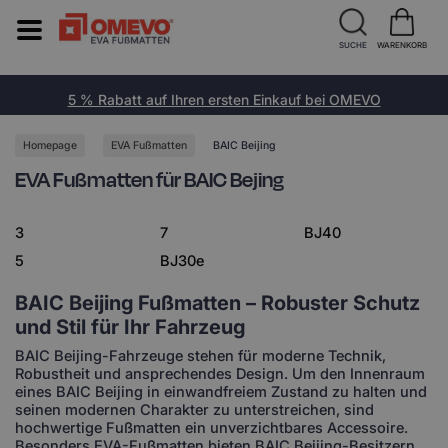
SUCHE
WARENKORB
5 % Rabatt auf Ihren ersten Einkauf bei OMEVO
Homepage
EVA Fußmatten
BAIC Beijing
EVA Fußmatten für BAIC Bejing
3
7
BJ40
5
BJ30e
BAIC Beijing Fußmatten – Robuster Schutz
und Stil für Ihr Fahrzeug
BAIC Beijing-Fahrzeuge stehen für moderne Technik,
Robustheit und ansprechendes Design. Um den Innenraum
eines BAIC Beijing in einwandfreiem Zustand zu halten und
seinen modernen Charakter zu unterstreichen, sind
hochwertige Fußmatten ein unverzichtbares Accessoire.
Besonders EVA-Fußmatten bieten BAIC Beijing-Besitzern