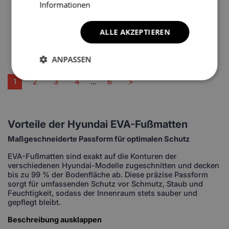
Informationen
Hyundai Ioniq 1 gen
Hyundai I30 GD 2 gen
ALLE AKZEPTIEREN
Limousine (2016-2022)
Kompakt 5 Türer (2011-
2017)
69.67
EUR
69.67
EUR
ANPASSEN
1
2
3
4
...
6
>
Vorteile der Hyundai EVA-Fußmatten
Maßgeschneiderte Passform für optimalen Schutz
EVA-Fußmatten sind exakt auf die Konturen der
verschiedenen Hyundai-Modelle zugeschnitten und decken
bis zu 99 % der Bodenfläche ab. Diese präzise Passform
sorgt für umfassenden Schutz vor Schmutz, Staub und
Feuchtigkeit, sodass der Innenraum stets sauber und
gepflegt bleibt.
Beschreibung ausklappen