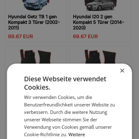
Hyundai Getz TB 1 gen
Hyundai I20 2 gen
Kompakt 3 Türer (2002-
Kompakt 5 Türer (2014-
2011)
2020)
69.67
EUR
69.67
EUR
×
Diese Webseite verwendet
Cookies.
Hyundai I20N 3 gen
Hyundai I30 FD 1 gen
Kompakt 5 Türer (2020-
Kompakt 5 Türer (2007-
Wir verwenden Cookies, um die
2025)
2012)
Benutzerfreundlichkeit unserer Website zu
69.67
EUR
69.67
EUR
verbessern. Durch die weitere Nutzung
unserer Webseite stimmen Sie der
Verwendung von Cookies gemäß unserer
Cookie-Richtlinie zu.
Weitere