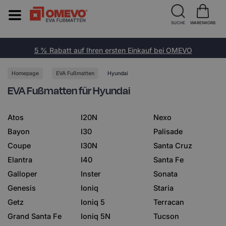
SUCHE
WARENKORB
5 % Rabatt auf Ihren ersten Einkauf bei OMEVO
Homepage
EVA Fußmatten
Hyundai
EVA Fußmatten für Hyundai
Atos
I20N
Nexo
Bayon
I30
Palisade
Coupe
I30N
Santa Cruz
Elantra
I40
Santa Fe
Galloper
Inster
Sonata
Genesis
Ioniq
Staria
Getz
Ioniq 5
Terracan
Grand Santa Fe
Ioniq 5N
Tucson