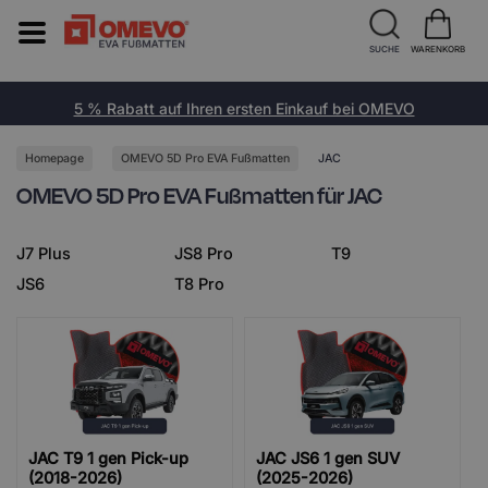
SUCHE
WARENKORB
5 % Rabatt auf Ihren ersten Einkauf bei OMEVO
Homepage
OMEVO 5D Pro EVA Fußmatten
JAC
OMEVO 5D Pro EVA Fußmatten für JAC
J7 Plus
JS8 Pro
T9
JS6
T8 Pro
JAC T9 1 gen Pick-up
JAC JS6 1 gen SUV
(2018-2026)
(2025-2026)