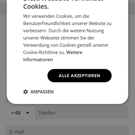
Cookies.
Wir verwenden Cookies, um die
Sie können Ihr Fahrzeugmodell
Benutzerfreundlichkeit unserer Website zu
verbessern. Durch die weitere Nutzung
nicht finden?
unserer Webseite stimmen Sie der
Verwendung von Cookies gemäß unserer
Möglicherweise ist es noch nicht in den Katalog des
Cookie-Richtlinie zu.
Weitere
Shops aufgenommen worden. Schreiben Sie uns, um
Informationen
Informationen über die Fußmatten für Ihr Modell zu
erhalten.
ALLE AKZEPTIEREN
ANPASSEN
+49