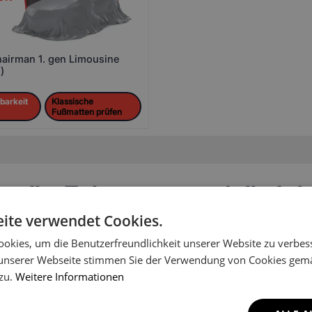
irman 1. gen Limousine
)
barkeit
Klassische
Fußmatten prüfen
en Ihr Fahrzeugmodell nich
ite verwendet Cookies.
es Shops aufgenommen worden. Schreiben Sie uns, um Informatio
okies, um die Benutzerfreundlichkeit unserer Website zu verbes
unserer Webseite stimmen Sie der Verwendung von Cookies gem
 zu.
Weitere Informationen