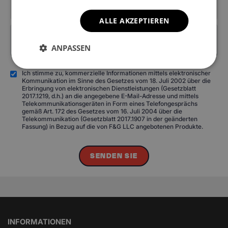
ALLE AKZEPTIEREN
ANPASSEN
Ich stimme zu, kommerzielle Informationen mittels elektronischer
Kommunikation im Sinne des Gesetzes vom 18. Juli 2002 über die
Erbringung von elektronischen Dienstleistungen (Gesetzblatt
2017.1219, d.h.) an die angegebene E-Mail-Adresse und mittels
Telekommunikationsgeräten in Form eines Telefongesprächs
gemäß Art. 172 des Gesetzes vom 16. Juli 2004 über die
Telekommunikation (Gesetzblatt 2017.1907 in der geänderten
Fassung) in Bezug auf die von F&G LLC angebotenen Produkte.
SENDEN SIE
INFORMATIONEN