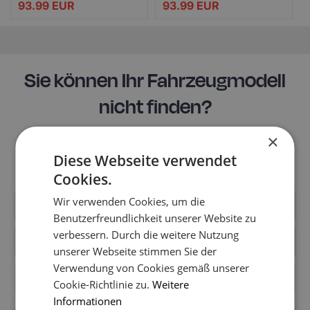
93.99
EUR
93.99
EUR
Sie können Ihr Fahrzeugmodell
nicht finden?
Möglicherweise ist es noch nicht in den Katalog des
×
Shops aufgenommen worden. Schreiben Sie uns, um
Diese Webseite verwendet
Informationen über die Fußmatten für Ihr Modell zu
erhalten.
Cookies.
Wir verwenden Cookies, um die
Benutzerfreundlichkeit unserer Website zu
verbessern. Durch die weitere Nutzung
unserer Webseite stimmen Sie der
Verwendung von Cookies gemäß unserer
+49
Cookie-Richtlinie zu.
Weitere
Informationen