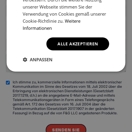
unserer Webseite stimmen Sie der
Verwendung von Cookies gemäß unserer
Cookie-Richtlinie zu.
Weitere
+49
Informationen
ALLE AKZEPTIEREN
ANPASSEN
Ich stimme zu, kommerzielle Informationen mittels elektronischer
Kommunikation im Sinne des Gesetzes vom 18. Juli 2002 über die
Erbringung von elektronischen Dienstleistungen (Gesetzblatt
2017.1219, d.h.) an die angegebene E-Mail-Adresse und mittels
Telekommunikationsgeräten in Form eines Telefongesprächs
gemäß Art. 172 des Gesetzes vom 16. Juli 2004 über die
Telekommunikation (Gesetzblatt 2017.1907 in der geänderten
Fassung) in Bezug auf die von F&G LLC angebotenen Produkte.
SENDEN SIE