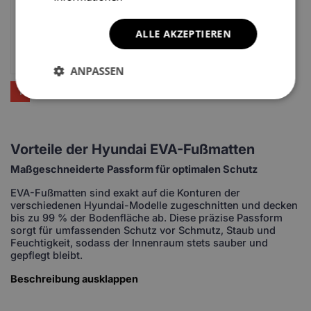
Hyundai I30N N sport
Hyundai I30 Fastback
version 3 gen Kompakt 5
PDE 3 gen LIftback
ALLE AKZEPTIEREN
Türer (2016-2025)
(2016-2025)
69.67
EUR
69.67
EUR
ANPASSEN
1
2
3
4
...
5
>
Vorteile der Hyundai EVA-Fußmatten
Maßgeschneiderte Passform für optimalen Schutz
EVA-Fußmatten sind exakt auf die Konturen der
verschiedenen Hyundai-Modelle zugeschnitten und decken
bis zu 99 % der Bodenfläche ab. Diese präzise Passform
sorgt für umfassenden Schutz vor Schmutz, Staub und
Feuchtigkeit, sodass der Innenraum stets sauber und
gepflegt bleibt.
Beschreibung ausklappen