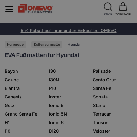
SUCHE
WARENKORB
5 % Rabatt auf Ihren ersten Einkauf bei OMEVO
Homepage
Kofferraummatte
Hyundai
EVA Fußmatten für Hyundai
Bayon
I30
Palisade
Coupe
I30N
Santa Cruz
Elantra
I40
Santa Fe
Genesis
Inster
Sonata
Getz
Ioniq 5
Staria
Grand Santa Fe
Ioniq 5N
Terracan
H1
Ioniq 6
Tucson
I10
IX20
Veloster