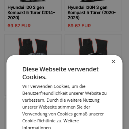
Hyundai I20 2 gen
Hyundai I20N 3 gen
Kompakt 5 Türer (2014-
Kompakt 5 Türer (2020-
2020)
2025)
69.67
EUR
69.67
EUR
×
Diese Webseite verwendet
Hyundai I30 FD 1 gen
Hyundai I30 GD 2 gen
Cookies.
Kompakt 5 Türer (2007-
Kompakt 5 Türer (2011-
2012)
2017)
Wir verwenden Cookies, um die
69.67
EUR
69.67
EUR
Benutzerfreundlichkeit unserer Website zu
verbessern. Durch die weitere Nutzung
unserer Webseite stimmen Sie der
Verwendung von Cookies gemäß unserer
Cookie-Richtlinie zu.
Weitere
Informationen