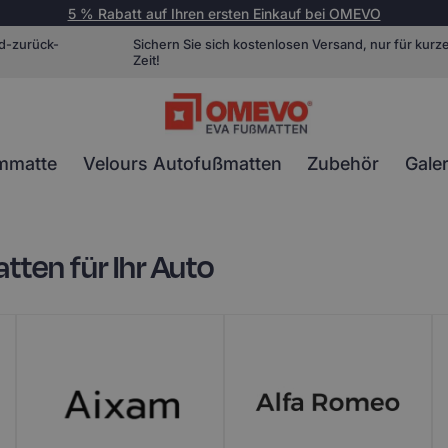
5 % Rabatt auf Ihren ersten Einkauf bei OMEVO
d-zurück-
Sichern Sie sich kostenlosen Versand, nur für kurz
Zeit!
mmatte
Velours Autofußmatten
Zubehör
Galer
en für Ihr Auto