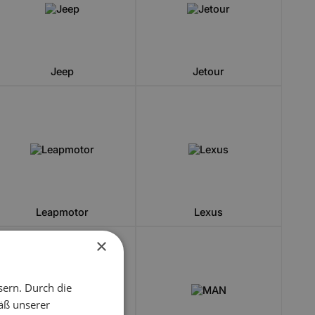
Jeep
Jetour
Leapmotor
Lexus
×
sern. Durch die
äß unserer