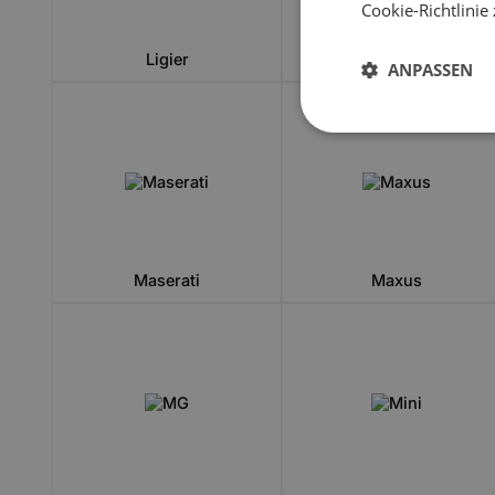
Cookie-Richtlinie
Ligier
Lincoln
ANPASSEN
Maserati
Maxus