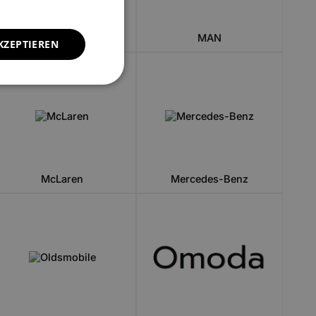
Lynk&CO
MAN
KZEPTIEREN
McLaren
Mercedes-Benz