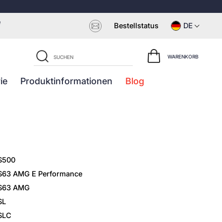
e
Bestellstatus
DE
WARENKORB
ie
Produktinformationen
Blog
S500
S63 AMG E Performance
S63 AMG
SL
SLC