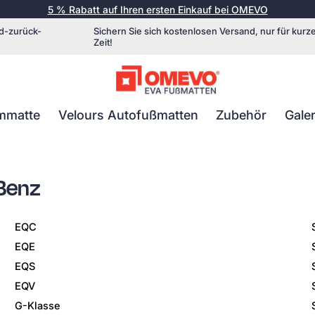
5 % Rabatt auf Ihren ersten Einkauf bei OMEVO
d-zurück-
Sichern Sie sich kostenlosen Versand, nur für kurz
Zeit!
mmatte
Velours Autofußmatten
Zubehör
Galer
Benz
EQC
EQE
EQS
EQV
G-Klasse