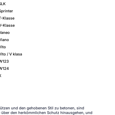
SLK
Sprinter
T-Klasse
V-Klasse
Vaneo
Viano
Vito
Vito / V klasa
W123
W124
X
ützen und den gehobenen Stil zu betonen, sind
ie über den herkömmlichen Schutz hinausgehen, und