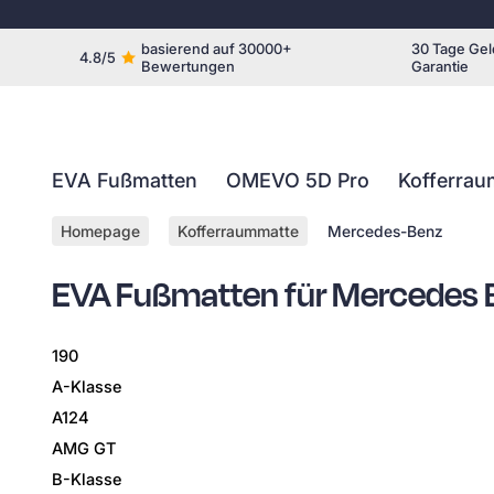
basierend auf 30000+
30 Tage Gel
4.8/5
Bewertungen
Garantie
EVA Fußmatten
OMEVO 5D Pro
Kofferrau
Homepage
Kofferraummatte
Mercedes-Benz
EVA Fußmatten für Mercedes 
190
A-Klasse
A124
AMG GT
B-Klasse