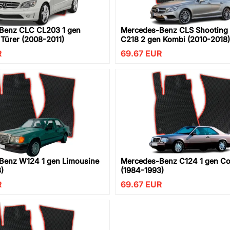
Benz CLC CL203 1 gen
Mercedes-Benz CLS Shooting
Türer (2008-2011)
C218 2 gen Kombi (2010-2018)
R
69.67
EUR
Benz W124 1 gen Limousine
Mercedes-Benz C124 1 gen C
)
(1984-1993)
R
69.67
EUR