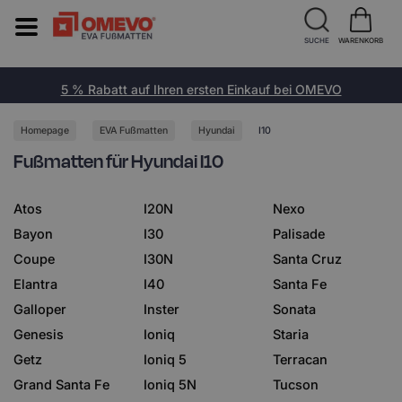
SUCHE
WARENKORB
5 % Rabatt auf Ihren ersten Einkauf bei OMEVO
Homepage
EVA Fußmatten
Hyundai
I10
Fußmatten für Hyundai I10
Atos
I20N
Nexo
Bayon
I30
Palisade
Coupe
I30N
Santa Cruz
Elantra
I40
Santa Fe
Galloper
Inster
Sonata
Genesis
Ioniq
Staria
Getz
Ioniq 5
Terracan
Grand Santa Fe
Ioniq 5N
Tucson