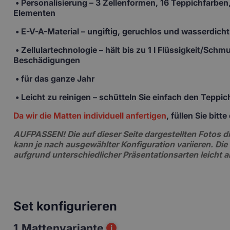
•
Personalisierung
– 3 Zellenformen, 16 Teppichfarben,
Elementen
• E-V-A-Material
– ungiftig, geruchlos und wasserdicht
• Zellulartechnologie
– hält bis zu 1 l Flüssigkeit/Sch
Beschädigungen
• für das ganze Jahr
• Leicht zu reinigen –
schütteln Sie einfach den Teppi
Da wir die Matten individuell anfertigen
, füllen Sie bit
AUFPASSEN!
Die auf dieser Seite dargestellten Fotos
kann je nach ausgewählter Konfiguration variieren. Die
aufgrund unterschiedlicher Präsentationsarten leicht 
Set konfigurieren
1.
Mattenvariante
i