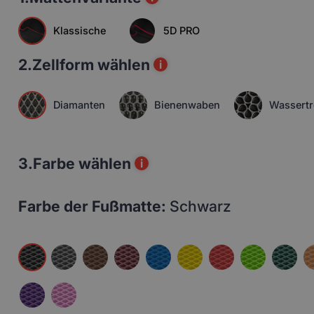
Klassische
5D PRO
2.
Zellform wählen
i
Diamanten
Bienenwaben
Wassertr
3.
Farbe wählen
i
Farbe der Fußmatte:
Schwarz