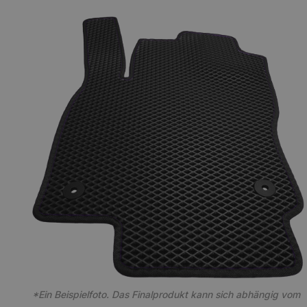
*Ein Beispielfoto. Das Finalprodukt kann sich abhängig vom