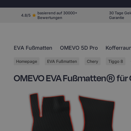
basierend auf 30000+
30 Tage Gel
4.8/5
Bewertungen
Garantie
EVA Fußmatten
OMEVO 5D Pro
Kofferrau
Homepage
EVA Fußmatten
Chery
Tiggo 8
OMEVO EVA Fußmatten® für Ch