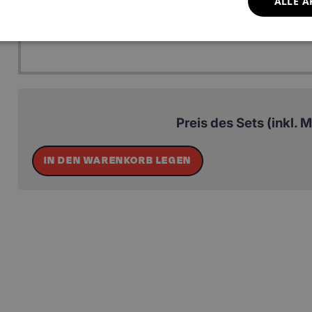
ALLE A
4:
Kofferraummatte
117.29 
Preis des Sets (inkl. 
IN DEN WARENKORB LEGEN