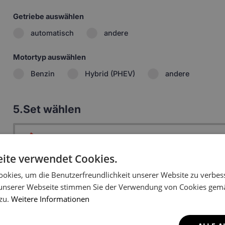
Getriebe auswählen
automatisch
andere
Motortyp auswählen
Benzin
Hybrid (PHEV)
andere
5.
Set wählen
1:
Zwei Fußmatten vorne
Fahrermatte (ohne Aufsteiger) +
69.99 
ite verwendet Cookies.
Beifahrermatte
okies, um die Benutzerfreundlichkeit unserer Website zu verbes
Fahrermatte (mit Aufsteiger) +
70.49 
Beifahrermatte
unserer Webseite stimmen Sie der Verwendung von Cookies gem
 zu.
Weitere Informationen
2:
Matte für der 2. Reihe
52.79 
3:
Matte der 3. Reihe
58.69 