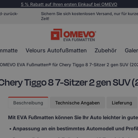
5 % Rabatt auf Ihren ersten Einkauf bei OMEVO
d-zurück-
Sichern Sie sich kostenlosen Versand, nur für kurz
Zeit!
mmatte
Velours Autofußmatten
Zubehör
Galer
OMEVO EVA Fußmatten® für Chery Tiggo 8 7-Sitzer 2 gen SUV (2
ery Tiggo 8 7-Sitzer 2 gen SUV 
Beschreibung
Technische Angaben
Lieferung
Mit EVA Fußmatten
können Sie Ihr Auto leichter in gut
• Anpassung
an ein bestimmtes Automodell und Profi