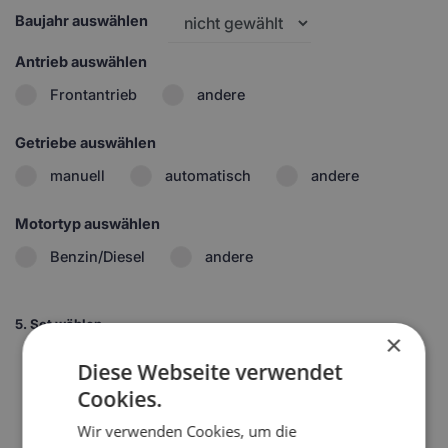
Baujahr auswählen
Antrieb auswählen
Frontantrieb
andere
Getriebe auswählen
manuell
automatisch
andere
Motortyp auswählen
Benzin/Diesel
andere
5.
Set wählen
×
1
Diese Webseite verwendet
Cookies.
Wir verwenden Cookies, um die
2