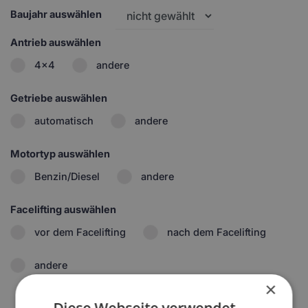
Baujahr auswählen
Antrieb auswählen
4x4
andere
Getriebe auswählen
automatisch
andere
Motortyp auswählen
Benzin/Diesel
andere
Facelifting auswählen
vor dem Facelifting
nach dem Facelifting
andere
×
Diese Webseite verwendet