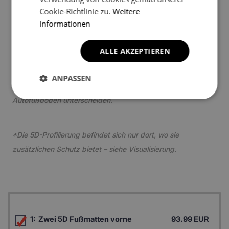
Cookie-Richtlinie zu.
Weitere
3
Informationen
ALLE AKZEPTIEREN
ANPASSEN
*Ein Beispielfoto. Das Finalprodukt kann sich abhängig vom
Autofußboden unterscheiden.
*Die 5D-Profilierung befindet sich nur dort, wo sie
zusätzlichen Schutz bietet – siehe Visualisierung.
1:
Zwei 5D Fußmatten vorne
93.99 EUR