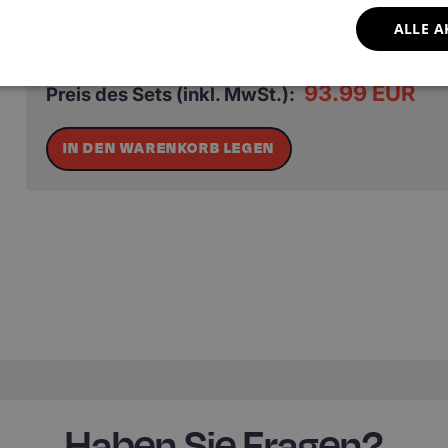
ALLE A
93.99 EUR
Preis des Sets (inkl. MwSt.):
IN DEN WARENKORB LEGEN
Haben Sie Fragen?