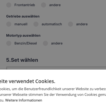
Frontantrieb
andere
Getriebe auswählen
manuell
automatisch
andere
Motortyp auswählen
Benzin/Diesel
andere
5.
Set wählen
1:
Zwei 5D Fußmatten vorne
93.99 
ite verwendet Cookies.
2:
Matte 5D für der 2. Reihe
96.99 
okies, um die Benutzerfreundlichkeit unserer Website zu verbes
unserer Webseite stimmen Sie der Verwendung von Cookies gem
3:
i
84.99 
Kofferraummatte
 zu.
Weitere Informationen