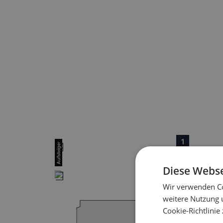
1
Diese Webse
2
Wir verwenden Co
weitere Nutzung 
Cookie-Richtlinie