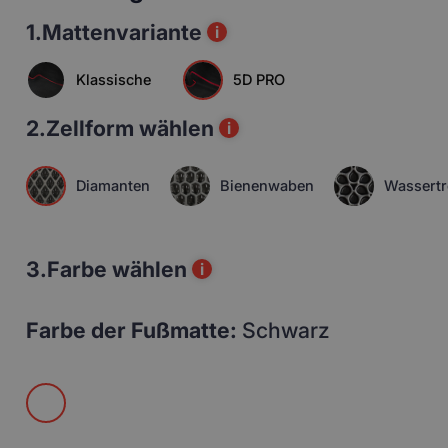
1.
Mattenvariante
i
Klassische
5D PRO
2.
Zellform wählen
i
Diamanten
Bienenwaben
Wassertr
3.
Farbe wählen
i
Farbe der Fußmatte:
Schwarz