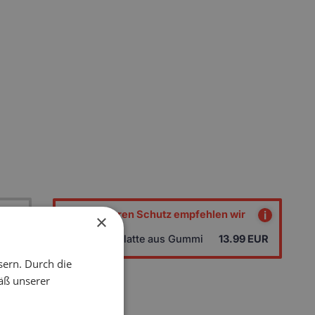
Zum besseren Schutz empfehlen wir
i
×
EUR
Fersenplatte aus Gummi
13.99
EUR
EUR
sern. Durch die
äß unserer
EUR