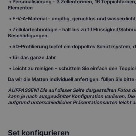
•
Personalisierung
– 3 Zellenformen, 16 Teppichfarben,
Elementen
• E-V-A-Material
– ungiftig, geruchlos und wasserdicht
• Zellulartechnologie
– hält bis zu 1 l Flüssigkeit/Sch
Beschädigungen
• 5D-Profilierung
bietet ein doppeltes Schutzsystem,
• für das ganze Jahr
• Leicht zu reinigen –
schütteln Sie einfach den Teppi
Da wir die Matten individuell anfertigen
, füllen Sie bit
AUFPASSEN!
Die auf dieser Seite dargestellten Fotos
kann je nach ausgewählter Konfiguration variieren. Die
aufgrund unterschiedlicher Präsentationsarten leicht 
Set konfigurieren