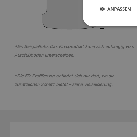
3
ANPASSEN
*Ein Beispielfoto. Das Finalprodukt kann sich abhängig vom
Autofußboden unterscheiden.
*Die 5D-Profilierung befindet sich nur dort, wo sie
zusätzlichen Schutz bietet – siehe Visualisierung.