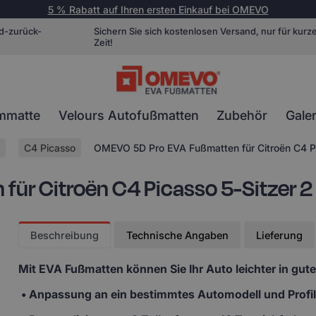
5 % Rabatt auf Ihren ersten Einkauf bei OMEVO
d-zurück-
Sichern Sie sich kostenlosen Versand, nur für kurz
Zeit!
mmatte
Velours Autofußmatten
Zubehör
Galer
C4 Picasso
OMEVO 5D Pro EVA Fußmatten für Citroën C4 Pi
ür Citroën C4 Picasso 5-Sitzer 2
Beschreibung
Technische Angaben
Lieferung
Mit EVA Fußmatten
können Sie Ihr Auto leichter in gut
• Anpassung
an ein bestimmtes Automodell und Profi