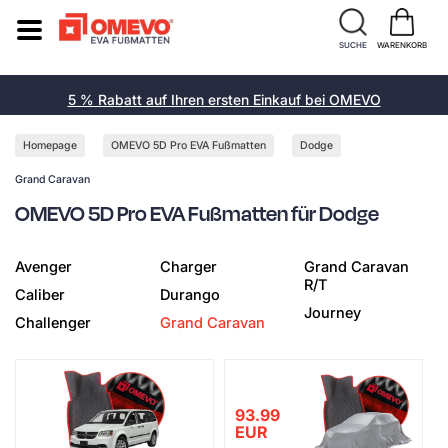
SUCHE
WARENKORB
5 % Rabatt auf Ihren ersten Einkauf bei OMEVO
Homepage
OMEVO 5D Pro EVA Fußmatten
Dodge
Grand Caravan
OMEVO 5D Pro EVA Fußmatten für Dodge
Avenger
Charger
Grand Caravan
R/T
Caliber
Durango
Journey
Challenger
Grand Caravan
93.99
EUR