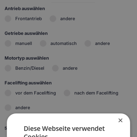
Antrieb auswählen
Frontantrieb
andere
Getriebe auswählen
manuell
automatisch
andere
Motortyp auswählen
Benzin/Diesel
andere
Facelifting auswählen
vor dem Facelifting
nach dem Facelifting
andere
×
Diese Webseite verwendet
5.
Set wählen
Cookies.
1