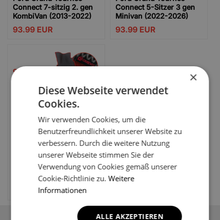
Connect 7-sitzig 2. gen
Connect 5-Sitzer 3 gen
KombiVan (2013-2022)
Minivan (2022-2026)
93.99
EUR
93.99
EUR
93.99
×
EUR
Diese Webseite verwendet
Cookies.
Ford Grand Tourneo
Connect 7-Sitzer
Wir verwenden Cookies, um die
Titanium 3. Generation
Benutzerfreundlichkeit unserer Website zu
Minivan (2022-2025)
verbessern. Durch die weitere Nutzung
unserer Webseite stimmen Sie der
Bei Verfügbarkeit
melden
Verwendung von Cookies gemäß unserer
Cookie-Richtlinie zu.
Weitere
Klassische Fußmatten
prüfen
Informationen
ALLE AKZEPTIEREN