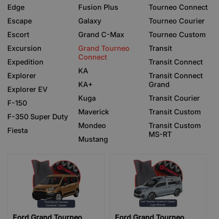
Edge
Fusion Plus
Tourneo Connect
Escape
Galaxy
Tourneo Courier
Escort
Grand C-Max
Tourneo Custom
Excursion
Grand Tourneo
Transit
Connect
Expedition
Transit Connect
KA
Explorer
Transit Connect
KA+
Grand
Explorer EV
Kuga
Transit Courier
F-150
Maverick
Transit Custom
F-350 Super Duty
Mondeo
Transit Custom
Fiesta
MS-RT
Mustang
Ford Grand Tourneo
Ford Grand Tourneo