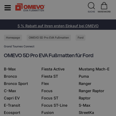
SUCHE
WARENKORB
5 % Rabatt auf Ihren ersten Einkauf bei OMEVO
Homepage
OMEVO 5D Pro EVA Fußmatten
Ford
Grand Tourneo Connect
OMEVO 5D Pro EVA Fußmatten für Ford
B-Max
Fiesta Active
Mustang Mach-E
Bronco
Fiesta ST
Puma
Bronco Sport
Flex
Ranger
C-Max
Focus
Ranger Raptor
Capri EV
Focus ST
Raptor
E-Transit
Focus ST-Line
S-Max
Ecosport
Fusion
StreetKa