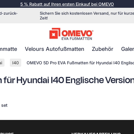
5 % Rabatt auf Ihren ersten Einkauf bei OMEVO
d-zurück-
Sichern Sie sich kostenlosen Versand, nur für kurz
Zeit!
mmatte
Velours Autofußmatten
Zubehör
Galer
i
I40
OMEVO 5D Pro EVA Fußmatten für Hyundai I40 Englisc
ür Hyundai I40 Englische Version 
 set