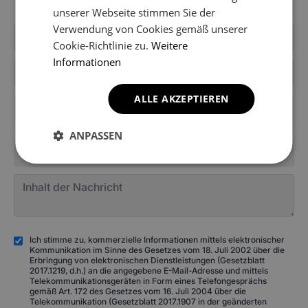
erhalten.
unserer Webseite stimmen Sie der
Verwendung von Cookies gemäß unserer
Cookie-Richtlinie zu.
Weitere
Informationen
ALLE AKZEPTIEREN
+49
ANPASSEN
Ich stimme zu, kommerzielle Informationen mittels elektronischer
Kommunikation im Sinne des Gesetzes vom 18. Juli 2002 über die
Erbringung von elektronischen Dienstleistungen (Gesetzblatt
2017.1219, d.h.) an die angegebene E-Mail-Adresse und mittels
Telekommunikationsgeräten in Form eines Telefongesprächs
gemäß Art. 172 des Gesetzes vom 16. Juli 2004 über die
Telekommunikation (Gesetzblatt 2017.1907 in der geänderten