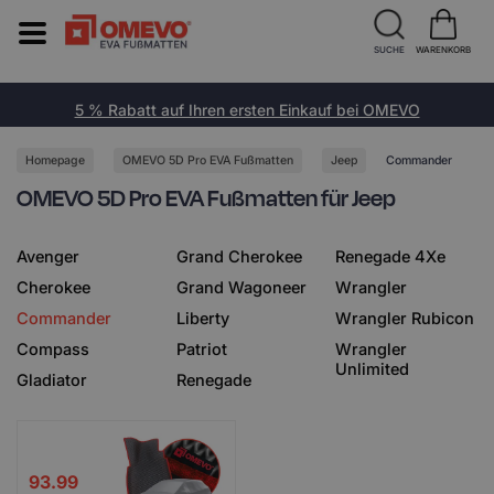
SUCHE
WARENKORB
5 % Rabatt auf Ihren ersten Einkauf bei OMEVO
Homepage
OMEVO 5D Pro EVA Fußmatten
Jeep
Commander
OMEVO 5D Pro EVA Fußmatten für Jeep
Avenger
Grand Cherokee
Renegade 4Xe
Cherokee
Grand Wagoneer
Wrangler
Commander
Liberty
Wrangler Rubicon
Compass
Patriot
Wrangler
Unlimited
Gladiator
Renegade
93.99