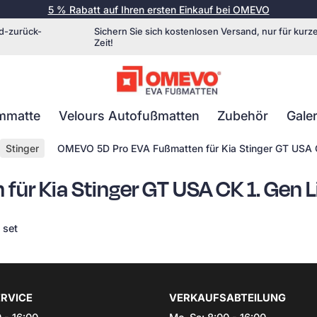
5 % Rabatt auf Ihren ersten Einkauf bei OMEVO
d-zurück-
Sichern Sie sich kostenlosen Versand, nur für kurz
Zeit!
mmatte
Velours Autofußmatten
Zubehör
Galer
Stinger
OMEVO 5D Pro EVA Fußmatten für Kia Stinger GT USA C
ür Kia Stinger GT USA CK 1. Gen 
 set
RVICE
VERKAUFSABTEILUNG