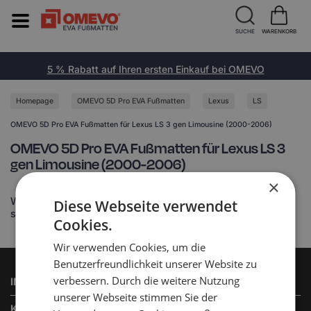
SUCHE
WARENKORB
5 % Rabatt auf Ihren ersten Einkauf bei OMEVO
Homepage
OMEVO 5D Pro EVA Fußmatten
Lexus
LS
OMEVO 5D Pro EVA Fußmatten für Lexus LS 3 gen Limousine (2000-2006)
OMEVO 5D Pro EVA Fußmatten für Lexus LS 3
gen Limousine (2000-2006)
×
Widget feedback/askavailable not found or settings is not
Diese Webseite verwendet
set
Cookies.
Wir verwenden Cookies, um die
Benutzerfreundlichkeit unserer Website zu
verbessern. Durch die weitere Nutzung
INFORMATIONEN
unserer Webseite stimmen Sie der
KUNDENSERVICE