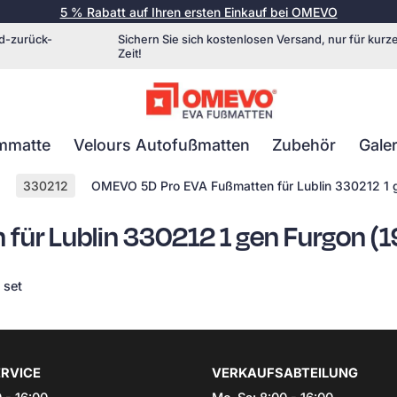
5 % Rabatt auf Ihren ersten Einkauf bei OMEVO
d-zurück-
Sichern Sie sich kostenlosen Versand, nur für kurz
Zeit!
mmatte
Velours Autofußmatten
Zubehör
Galer
330212
OMEVO 5D Pro EVA Fußmatten für Lublin 330212 1 
für Lublin 330212 1 gen Furgon (
 set
RVICE
VERKAUFSABTEILUNG