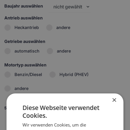
Baujahr auswählen
Antrieb auswählen
Heckantrieb
andere
Getriebe auswählen
automatisch
andere
Motortyp auswählen
Benzin/Diesel
Hybrid (PHEV)
andere
×
Diese Webseite verwendet
5.
Set wählen
Cookies.
1
Wir verwenden Cookies, um die