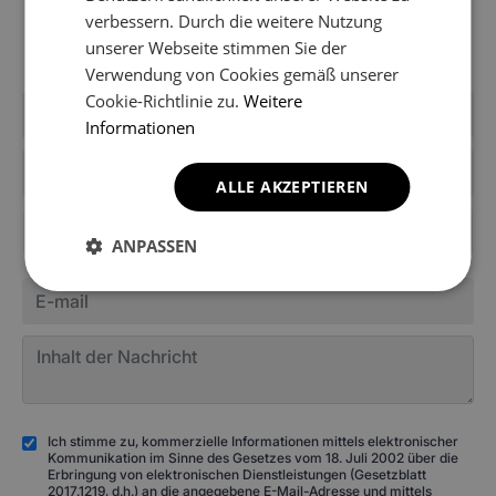
verbessern. Durch die weitere Nutzung
Shops aufgenommen worden. Schreiben Sie uns, um
Informationen über die Fußmatten für Ihr Modell zu
unserer Webseite stimmen Sie der
erhalten.
Verwendung von Cookies gemäß unserer
Cookie-Richtlinie zu.
Weitere
Informationen
ALLE AKZEPTIEREN
+49
ANPASSEN
Ich stimme zu, kommerzielle Informationen mittels elektronischer
Kommunikation im Sinne des Gesetzes vom 18. Juli 2002 über die
Erbringung von elektronischen Dienstleistungen (Gesetzblatt
2017.1219, d.h.) an die angegebene E-Mail-Adresse und mittels