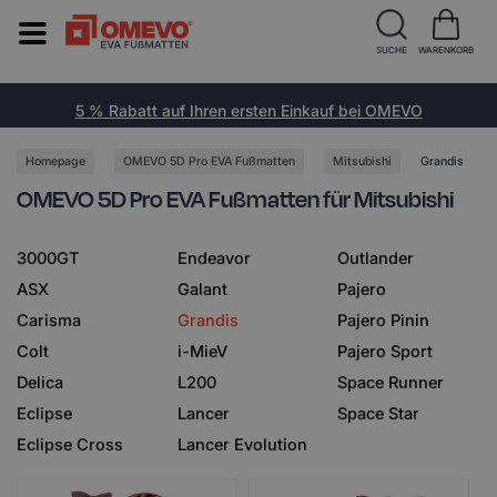
SUCHE
WARENKORB
5 % Rabatt auf Ihren ersten Einkauf bei OMEVO
Homepage
OMEVO 5D Pro EVA Fußmatten
Mitsubishi
Grandis
OMEVO 5D Pro EVA Fußmatten für Mitsubishi
3000GT
Endeavor
Outlander
ASX
Galant
Pajero
Carisma
Grandis
Pajero Pinin
Colt
i-MieV
Pajero Sport
Delica
L200
Space Runner
Eclipse
Lancer
Space Star
Eclipse Cross
Lancer Evolution