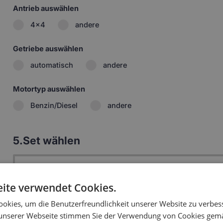
Antrieb auswählen
4x4
andere
Getriebe auswählen
automatisch
andere
Motortyp auswählen
Benzin/Diesel
andere
5.
Set wählen
1:
Zwei 5D Fußmatten vorne
93.99 
ite verwendet Cookies.
2:
Zwei 5D hintere Fußmatten + Fußmatte
94.99 
okies, um die Benutzerfreundlichkeit unserer Website zu verbes
Innenraum
unserer Webseite stimmen Sie der Verwendung von Cookies gem
i