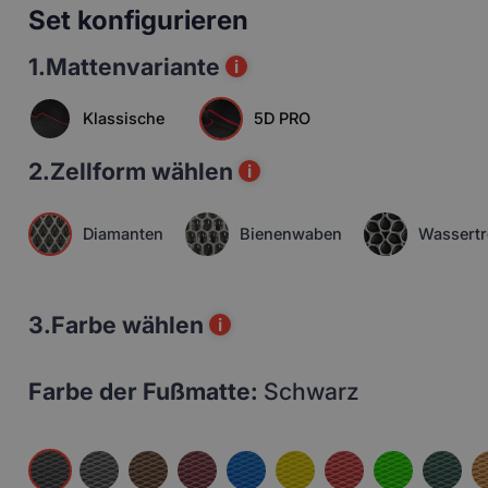
Set konfigurieren
1.
Mattenvariante
i
Klassische
5D PRO
2.
Zellform wählen
i
Diamanten
Bienenwaben
Wassertr
3.
Farbe wählen
i
Farbe der Fußmatte:
Schwarz