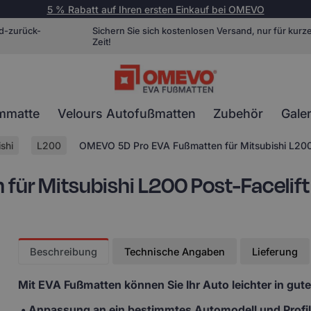
5 % Rabatt auf Ihren ersten Einkauf bei OMEVO
d-zurück-
Sichern Sie sich kostenlosen Versand, nur für kurz
Zeit!
mmatte
Velours Autofußmatten
Zubehör
Galer
shi
L200
OMEVO 5D Pro EVA Fußmatten für Mitsubishi L200 
r Mitsubishi L200 Post-Facelift 
Beschreibung
Technische Angaben
Lieferung
Mit EVA Fußmatten
können Sie Ihr Auto leichter in gut
• Anpassung
an ein bestimmtes Automodell und Profi