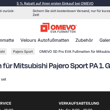
5 % Rabatt auf Ihren ersten Einkauf bei OMEVO
d-zurück-
Sichern Sie sich kostenlosen Versand, nur für kurz
Zeit!
mmatte
Velours Autofußmatten
Zubehör
Galer
shi
Pajero Sport
OMEVO 5D Pro EVA Fußmatten für Mitsubish
ür Mitsubishi Pajero Sport PA 1.
 set
RVICE
VERKAUFSABTEILUNG