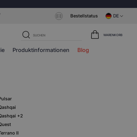
e
Bestellstatus
DE
WARENKORB
ie
Produktinformationen
Blog
Pulsar
Qashqai
Qashqai +2
Quest
Terrano II