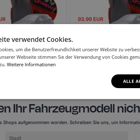
UR
93.99
EUR
ite verwendet Cookies.
ra K12 3. Generation
Nissan Micra K12 3. Generatio
okies, um die Benutzerfreundlichkeit unserer Website zu verbes
 (2003-2010)
(2003-2010)
unserer Webseite stimmen Sie der Verwendung von Cookies gem
 zu.
Weitere Informationen
barkeit
Klassische
Bei Verfügbarkeit
Klassische
Fußmatten prüfen
melden
Fußmatten
ALLE A
en Ihr Fahrzeugmodell nich
es Shops aufgenommen worden. Schreiben Sie uns, um Informatio