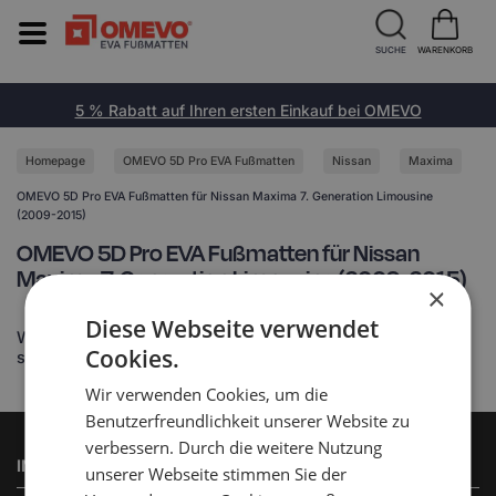
SUCHE
WARENKORB
5 % Rabatt auf Ihren ersten Einkauf bei OMEVO
Homepage
OMEVO 5D Pro EVA Fußmatten
Nissan
Maxima
OMEVO 5D Pro EVA Fußmatten für Nissan Maxima 7. Generation Limousine
(2009-2015)
OMEVO 5D Pro EVA Fußmatten für Nissan
Maxima 7. Generation Limousine (2009-2015)
×
Diese Webseite verwendet
Widget feedback/askavailable not found or settings is not
Cookies.
set
Wir verwenden Cookies, um die
Benutzerfreundlichkeit unserer Website zu
verbessern. Durch die weitere Nutzung
INFORMATIONEN
unserer Webseite stimmen Sie der