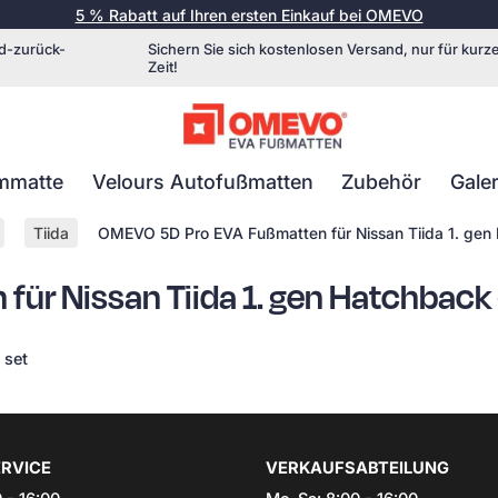
5 % Rabatt auf Ihren ersten Einkauf bei OMEVO
d-zurück-
Sichern Sie sich kostenlosen Versand, nur für kurz
Zeit!
mmatte
Velours Autofußmatten
Zubehör
Galer
Tiida
OMEVO 5D Pro EVA Fußmatten für Nissan Tiida 1. ge
ür Nissan Tiida 1. gen Hatchbac
 set
RVICE
VERKAUFSABTEILUNG