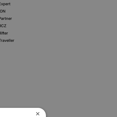
Expert
iON
Partner
RCZ
Rifter
Traveller
×