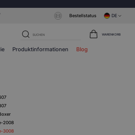
e
Bestellstatus
DE
WARENKORB
ie
Produktinformationen
Blog
607
807
Boxer
e-2008
e-3008