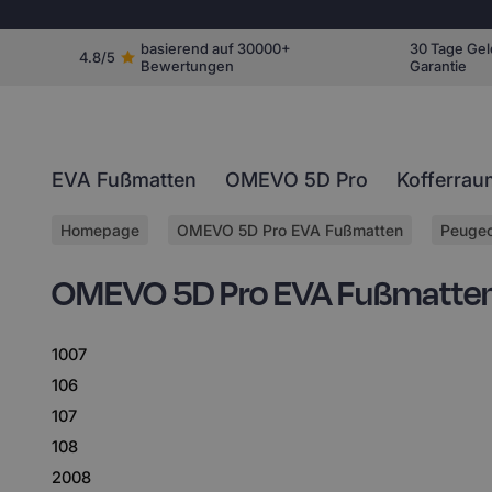
basierend auf 30000+
30 Tage Gel
4.8/5
Bewertungen
Garantie
EVA Fußmatten
OMEVO 5D Pro
Kofferrau
Homepage
OMEVO 5D Pro EVA Fußmatten
Peuge
OMEVO 5D Pro EVA Fußmatten
1007
106
107
108
2008