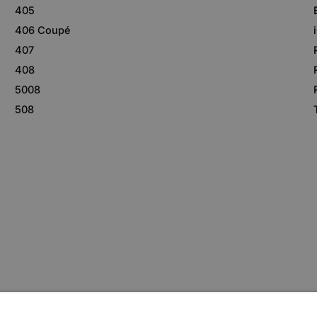
405
406 Coupé
407
408
5008
508