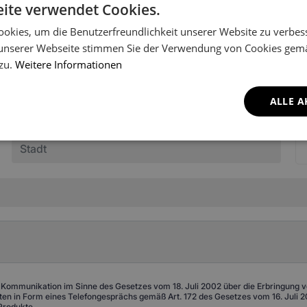
ite verwendet Cookies.
okies, um die Benutzerfreundlichkeit unserer Website zu verbes
unserer Webseite stimmen Sie der Verwendung von Cookies gem
 zu.
Weitere Informationen
en Ihr Fahrzeugmodell nich
ALLE A
es Shops aufgenommen worden. Schreiben Sie uns, um Informatio
 Kommunikation im Sinne des Gesetzes vom 18. Juli 2002 über die Erbringung von
n in Form eines Telefongesprächs gemäß Art. 172 des Gesetzes vom 16. Juli 20
Produkte.