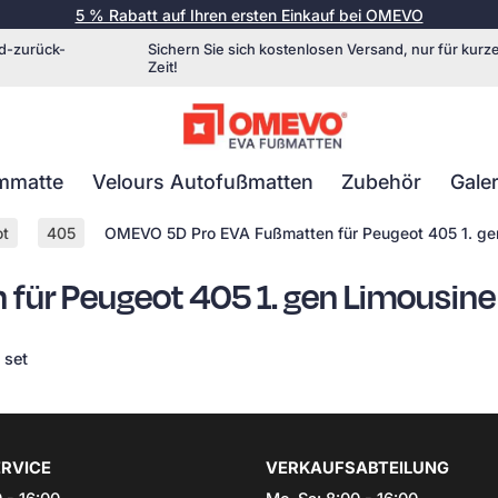
5 % Rabatt auf Ihren ersten Einkauf bei OMEVO
d-zurück-
Sichern Sie sich kostenlosen Versand, nur für kurz
Zeit!
mmatte
Velours Autofußmatten
Zubehör
Galer
ot
405
OMEVO 5D Pro EVA Fußmatten für Peugeot 405 1. ge
ür Peugeot 405 1. gen Limousine
 set
RVICE
VERKAUFSABTEILUNG