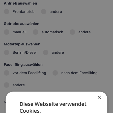
Antrieb auswählen
Frontantrieb
andere
Getriebe auswählen
manuell
automatisch
andere
Motortyp auswählen
Benzin/Diesel
andere
Facelifting auswählen
vor dem Facelifting
nach dem Facelifting
andere
×
5.
Set wählen
Diese Webseite verwendet
1
Cookies.