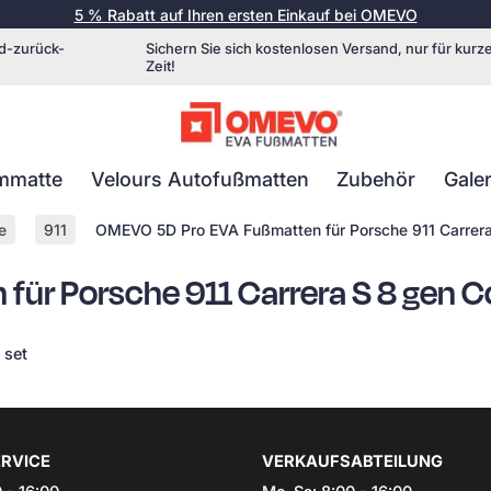
5 % Rabatt auf Ihren ersten Einkauf bei OMEVO
d-zurück-
Sichern Sie sich kostenlosen Versand, nur für kurz
Zeit!
mmatte
Velours Autofußmatten
Zubehör
Galer
e
911
OMEVO 5D Pro EVA Fußmatten für Porsche 911 Carrer
ür Porsche 911 Carrera S 8 gen 
 set
RVICE
VERKAUFSABTEILUNG