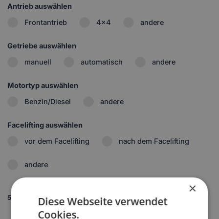
Antrieb auswählen
Frontantrieb
4x4
andere
Getriebe auswählen
manuell
automatisch
andere
Motortyp auswählen
Benzin/Diesel
andere
Facelifting auswählen
vor dem Facelifting
nach dem Facelifting
andere
×
5.
Set wählen
Diese Webseite verwendet
1
Cookies.