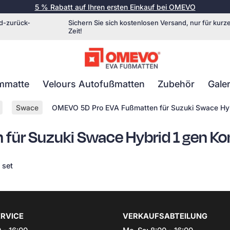
5 % Rabatt auf Ihren ersten Einkauf bei OMEVO
d-zurück-
Sichern Sie sich kostenlosen Versand, nur für kurz
Zeit!
mmatte
Velours Autofußmatten
Zubehör
Galer
Swace
OMEVO 5D Pro EVA Fußmatten für Suzuki Swace Hy
für Suzuki Swace Hybrid 1 gen K
 set
RVICE
VERKAUFSABTEILUNG