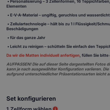
•
Personalisierung
– 3 Zellenformen, 16 Teppichfarben,
Elementen
• E-V-A-Material
– ungiftig, geruchlos und wasserdicht
• Zellulartechnologie
– hält bis zu 1 l Flüssigkeit/Sch
Beschädigungen
• für das ganze Jahr
• Leicht zu reinigen –
schütteln Sie einfach den Teppi
Da wir die Matten individuell anfertigen
, füllen Sie bit
AUFPASSEN!
Die auf dieser Seite dargestellten Fotos
kann je nach ausgewählter Konfiguration variieren. Die
aufgrund unterschiedlicher Präsentationsarten leicht 
Set konfigurieren
1.
Zellform wählen
i