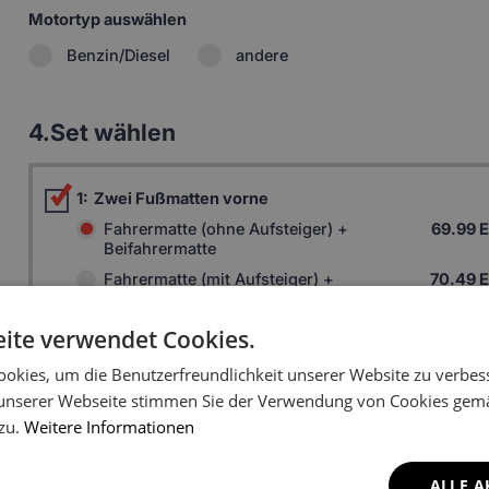
Motortyp auswählen
Benzin/Diesel
andere
4.
Set wählen
1:
Zwei Fußmatten vorne
Fahrermatte (ohne Aufsteiger) +
69.99 
Beifahrermatte
Fahrermatte (mit Aufsteiger) +
70.49 
Beifahrermatte
ite verwendet Cookies.
3:
Zwei hintere Fußmatten
46.99 
okies, um die Benutzerfreundlichkeit unserer Website zu verbes
4:
Fußmatte Innenraum
11.51 
unserer Webseite stimmen Sie der Verwendung von Cookies gem
5:
Kofferraummatte
117.29 
 zu.
Weitere Informationen
ALLE A