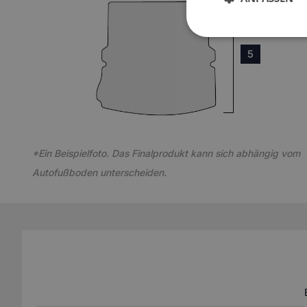
5
*Ein Beispielfoto. Das Finalprodukt kann sich abhängig vom
Autofußboden unterscheiden.