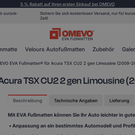
5 % Rabatt auf Ihren ersten Einkauf bei OMEVO
d-zurück-
Sichern Sie sich kostenlosen Versand, nur für kurz
Zeit!
mmatte
Velours Autofußmatten
Zubehör
Galer
VO EVA Fußmatten® für Acura TSX CU2 2 gen Limousine (2009-2
cura TSX CU2 2 gen Limousine (
Beschreibung
Technische Angaben
Lieferung
Mit EVA Fußmatten
können Sie Ihr Auto leichter in gut
• Anpassung
an ein bestimmtes Automodell und Profi