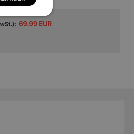
69.99 EUR
MwSt.):
.