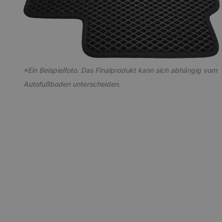
*Ein Beispielfoto. Das Finalprodukt kann sich abhängig vom
Autofußboden unterscheiden.