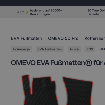
basierend auf 30000+
30 Tage Gel
4.8/5
Bewertungen
Garantie
EVA Fußmatten
OMEVO 5D Pro
Kofferrau
Homepage
EVA Fußmatten
Acura
TSX
OME
OMEVO EVA Fußmatten® für A