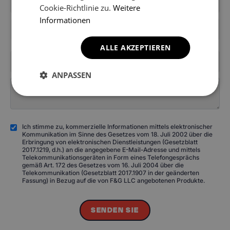
Cookie-Richtlinie zu.
Weitere
Informationen
+49
ALLE AKZEPTIEREN
ANPASSEN
Ich stimme zu, kommerzielle Informationen mittels elektronischer
Kommunikation im Sinne des Gesetzes vom 18. Juli 2002 über die
Erbringung von elektronischen Dienstleistungen (Gesetzblatt
2017.1219, d.h.) an die angegebene E-Mail-Adresse und mittels
Telekommunikationsgeräten in Form eines Telefongesprächs
gemäß Art. 172 des Gesetzes vom 16. Juli 2004 über die
Telekommunikation (Gesetzblatt 2017.1907 in der geänderten
Fassung) in Bezug auf die von F&G LLC angebotenen Produkte.
SENDEN SIE