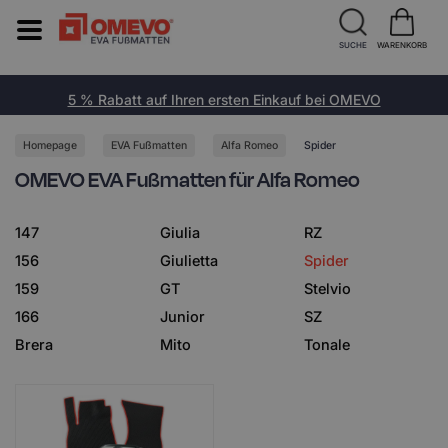
SUCHE
WARENKORB
5 % Rabatt auf Ihren ersten Einkauf bei OMEVO
Homepage
EVA Fußmatten
Alfa Romeo
Spider
OMEVO EVA Fußmatten für Alfa Romeo
147
Giulia
RZ
156
Giulietta
Spider
159
GT
Stelvio
166
Junior
SZ
Brera
Mito
Tonale