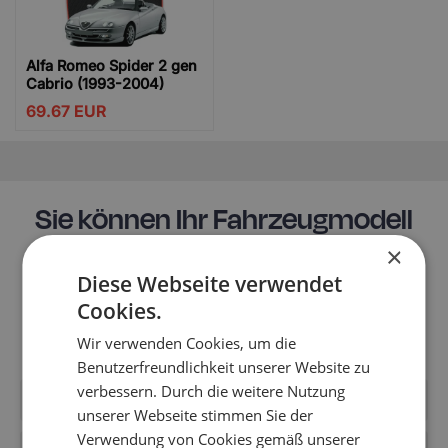
Alfa Romeo Spider 2 gen
Cabrio (1993-2004)
69.67
EUR
Sie können Ihr Fahrzeugmodell
nicht finden?
×
Diese Webseite verwendet
Möglicherweise ist es noch nicht in den Katalog des
Cookies.
Shops aufgenommen worden. Schreiben Sie uns, um
Informationen über die Fußmatten für Ihr Modell zu
Wir verwenden Cookies, um die
erhalten.
Benutzerfreundlichkeit unserer Website zu
verbessern. Durch die weitere Nutzung
unserer Webseite stimmen Sie der
Verwendung von Cookies gemäß unserer