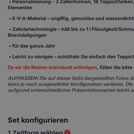
•
Personalisierung
– 3 Zellenformen, 16 Teppichfarben,
Elementen
• E-V-A-Material
– ungiftig, geruchlos und wasserdicht
• Zellulartechnologie
– hält bis zu 1 l Flüssigkeit/Sch
Beschädigungen
• für das ganze Jahr
• Leicht zu reinigen –
schütteln Sie einfach den Teppi
Da wir die Matten individuell anfertigen
, füllen Sie bit
AUFPASSEN!
Die auf dieser Seite dargestellten Fotos
kann je nach ausgewählter Konfiguration variieren. Die
aufgrund unterschiedlicher Präsentationsarten leicht 
Set konfigurieren
1.
Zellform wählen
i