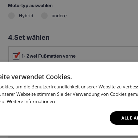
Motortyp auswählen
Hybrid
andere
4.
Set wählen
1:
Zwei Fußmatten vorne
Fahrermatte (ohne Aufsteiger) +
69.99 
Beifahrermatte
ite verwendet Cookies.
Fahrermatte (mit Aufsteiger) +
70.49 
Beifahrermatte
okies, um die Benutzerfreundlichkeit unserer Website zu verbes
unserer Webseite stimmen Sie der Verwendung von Cookies gem
3:
Zwei hintere Fußmatten
46.99 
 zu.
Weitere Informationen
4:
Fußmatte Innenraum
11.51 
ALLE A