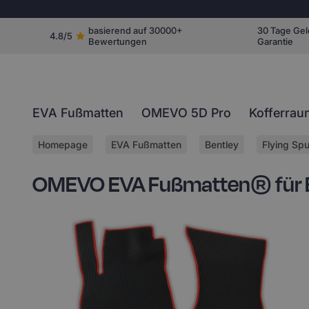
basierend auf 30000+
30 Tage Gel
4.8/5
Bewertungen
Garantie
EVA Fußmatten
OMEVO 5D Pro
Kofferrau
Homepage
EVA Fußmatten
Bentley
Flying Spu
OMEVO EVA Fußmatten® für Be