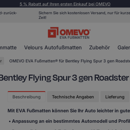
5 % Rabatt auf Ihren ersten Einkauf bei OMEVO
d-zurück-
Sichern Sie sich kostenlosen Versand, nur für kurz
Zeit!
mmatte
Velours Autofußmatten
Zubehör
Galer
r
OMEVO EVA Fußmatten® für Bentley Flying Spur 3 gen Roadst
ntley Flying Spur 3 gen Roadste
Beschreibung
Technische Angaben
Lieferung
Mit EVA Fußmatten
können Sie Ihr Auto leichter in gut
• Anpassung
an ein bestimmtes Automodell und Profi