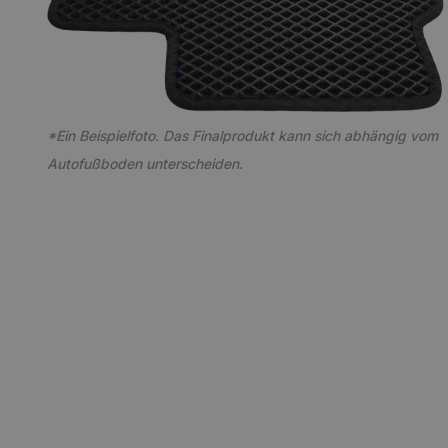
*Ein Beispielfoto. Das Finalprodukt kann sich abhängig vom
Autofußboden unterscheiden.