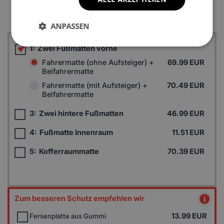
Autofußboden unterscheiden.
ANPASSEN
1:
Zwei Fußmatten vorne
Fahrermatte (ohne Aufsteiger) +
69.99 EUR
Beifahrermatte
Fahrermatte (mit Aufsteiger) +
70.49 EUR
Beifahrermatte
3:
Zwei hintere Fußmatten
46.99 EUR
4:
Fußmatte Innenraum
11.51 EUR
5:
Kofferraummatte
70.39 EUR
Zum besseren Schutz empfehlen wir
i
13.99
EUR
Fersenplatte aus Gummi