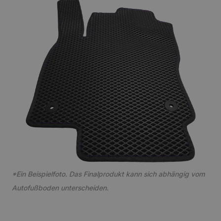
*Ein Beispielfoto. Das Finalprodukt kann sich abhängig vom
Autofußboden unterscheiden.