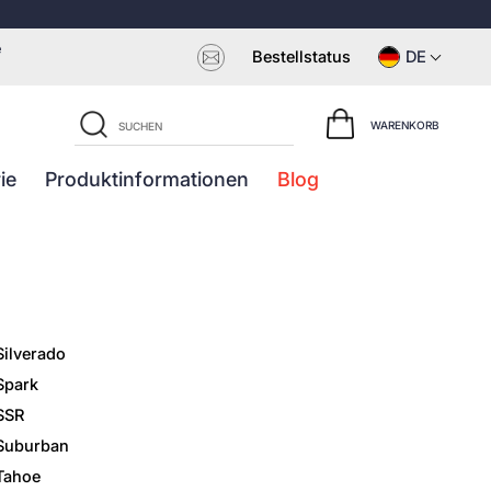
e
Bestellstatus
DE
WARENKORB
ie
Produktinformationen
Blog
Silverado
Spark
SSR
Suburban
Tahoe