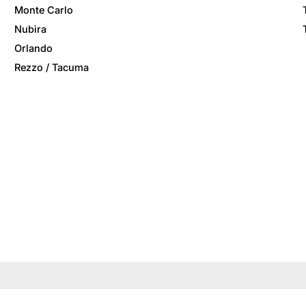
Monte Carlo
Nubira
Orlando
Rezzo / Tacuma
ite verwendet Cookies.
okies, um die Benutzerfreundlichkeit unserer Website zu verbes