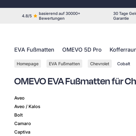
basierend auf 30000+
30 Tage Gel
4.8/5
Bewertungen
Garantie
EVA Fußmatten
OMEVO 5D Pro
Kofferrau
Homepage
EVA Fußmatten
Chevrolet
Cobalt
OMEVO EVA Fußmatten für Ch
Aveo
Aveo / Kalos
Bolt
Camaro
Captiva