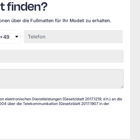
t finden?
äß unserer
nen über die Fußmatten für Ihr Modell zu erhalten.
KZEPTIEREN
+49
 elektronischen Dienstleistungen (Gesetzblatt 2017.1219, d.h.) an die
04 über die Telekommunikation (Gesetzblatt 2017.1907 in der