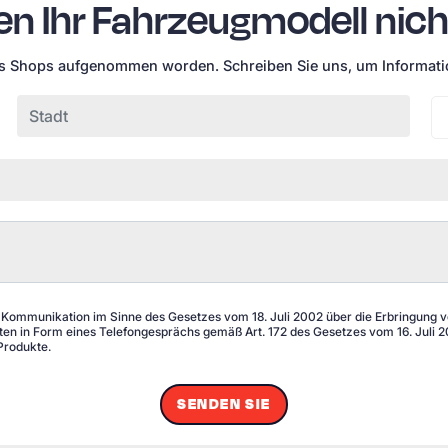
en Ihr Fahrzeugmodell nich
unserer Webseite stimmen Sie der Verwendung von Cookies gem
 zu.
Weitere Informationen
es Shops aufgenommen worden. Schreiben Sie uns, um Informatio
ALLE A
 Kommunikation im Sinne des Gesetzes vom 18. Juli 2002 über die Erbringung von
n in Form eines Telefongesprächs gemäß Art. 172 des Gesetzes vom 16. Juli 20
Produkte.
SENDEN SIE