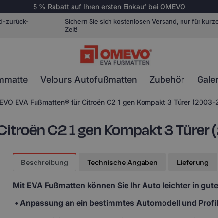
5 % Rabatt auf Ihren ersten Einkauf bei OMEVO
d-zurück-
Sichern Sie sich kostenlosen Versand, nur für kurz
Zeit!
mmatte
Velours Autofußmatten
Zubehör
Galer
VO EVA Fußmatten® für Citroën C2 1 gen Kompakt 3 Türer (2003-
troën C2 1 gen Kompakt 3 Türer
Beschreibung
Technische Angaben
Lieferung
Mit EVA Fußmatten
können Sie Ihr Auto leichter in gut
• Anpassung
an ein bestimmtes Automodell und Profi