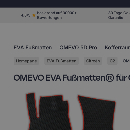
basierend auf 30000+
30 Tage Gel
4.8/5
Bewertungen
Garantie
EVA Fußmatten
OMEVO 5D Pro
Kofferrau
Homepage
EVA Fußmatten
Citroën
C2
OME
OMEVO EVA Fußmatten® für Ci