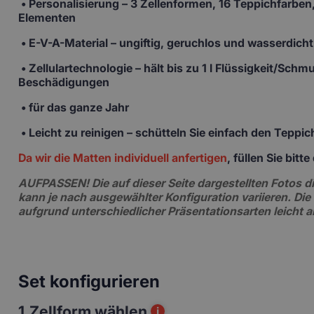
•
Personalisierung
– 3 Zellenformen, 16 Teppichfarben,
Elementen
• E-V-A-Material
– ungiftig, geruchlos und wasserdicht
• Zellulartechnologie
– hält bis zu 1 l Flüssigkeit/Sch
Beschädigungen
• für das ganze Jahr
• Leicht zu reinigen –
schütteln Sie einfach den Teppi
Da wir die Matten individuell anfertigen
, füllen Sie bit
AUFPASSEN!
Die auf dieser Seite dargestellten Fotos
kann je nach ausgewählter Konfiguration variieren. Die
aufgrund unterschiedlicher Präsentationsarten leicht 
Set konfigurieren
1.
Zellform wählen
i