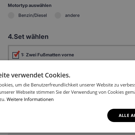
Motortyp auswählen
Benzin/Diesel
andere
4.
Set wählen
1:
Zwei Fußmatten vorne
Fahrermatte (ohne Aufsteiger) +
69.99 
Beifahrermatte
ite verwendet Cookies.
Fahrermatte (mit Aufsteiger) +
70.49 
Beifahrermatte
okies, um die Benutzerfreundlichkeit unserer Website zu verbes
unserer Webseite stimmen Sie der Verwendung von Cookies gem
3:
Zwei hintere Fußmatten
46.99 
 zu.
Weitere Informationen
4:
Fußmatte Innenraum
11.51 
ALLE A