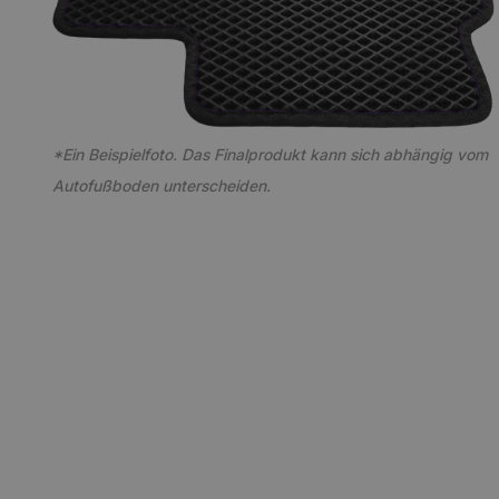
*Ein Beispielfoto. Das Finalprodukt kann sich abhängig vom
Autofußboden unterscheiden.