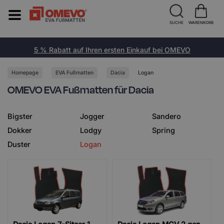
SUCHE
WARENKORB
5 % Rabatt auf Ihren ersten Einkauf bei OMEVO
Homepage
EVA Fußmatten
Dacia
Logan
OMEVO EVA Fußmatten für Dacia
Bigster
Jogger
Sandero
Dokker
Lodgy
Spring
Duster
Logan