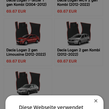
Dacia Logan 7-Sitzer 1
Dacia Logan MCV 2 gen
gen Kombi (2004-2012)
Kombi (2012-2022)
69.67
EUR
69.67
EUR
Dacia Logan 2 gen
Dacia Logan 2 gen Kombi
Limousine (2012-2022)
(2012-2022)
69.67
EUR
69.67
EUR
×
Dacia Logan 1 gen
Limousine (2004-2012)
Diese Webseite verwendet