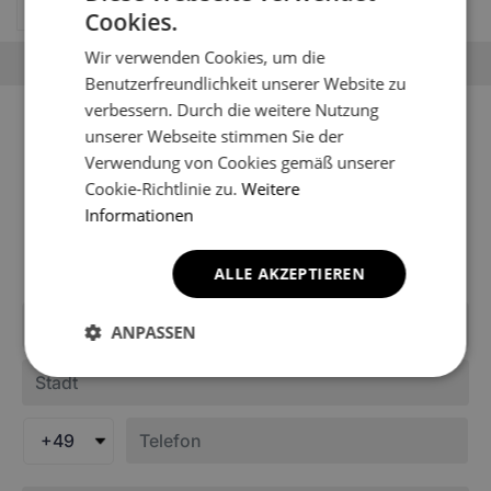
69.67
EUR
Cookies.
Wir verwenden Cookies, um die
Benutzerfreundlichkeit unserer Website zu
verbessern. Durch die weitere Nutzung
Sie können Ihr Fahrzeugmodell
unserer Webseite stimmen Sie der
nicht finden?
Verwendung von Cookies gemäß unserer
Cookie-Richtlinie zu.
Weitere
Möglicherweise ist es noch nicht in den Katalog des
Informationen
Shops aufgenommen worden. Schreiben Sie uns, um
Informationen über die Fußmatten für Ihr Modell zu
erhalten.
ALLE AKZEPTIEREN
ANPASSEN
+49