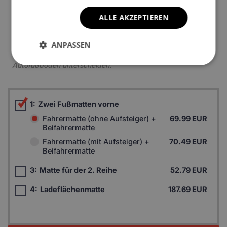
ALLE AKZEPTIEREN
ANPASSEN
*Ein Beispielfoto. Das Finalprodukt kann sich abhängig vom
Autofußboden unterscheiden.
1:
Zwei Fußmatten vorne
Fahrermatte (ohne Aufsteiger) +
69.99 EUR
Beifahrermatte
Fahrermatte (mit Aufsteiger) +
70.49 EUR
Beifahrermatte
3:
Matte für der 2. Reihe
52.79 EUR
4:
Ladeflächenmatte
187.69 EUR