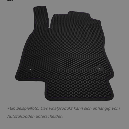
*Ein Beispielfoto. Das Finalprodukt kann sich abhängig vom
Autofußboden unterscheiden.