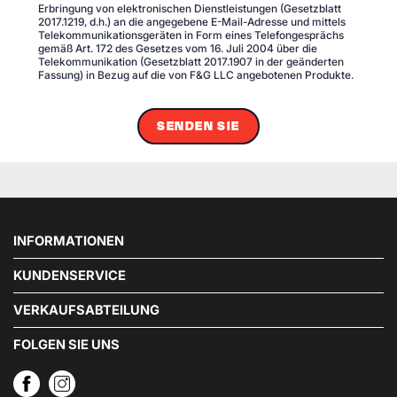
Erbringung von elektronischen Dienstleistungen (Gesetzblatt
2017.1219, d.h.) an die angegebene E-Mail-Adresse und mittels
Telekommunikationsgeräten in Form eines Telefongesprächs
gemäß Art. 172 des Gesetzes vom 16. Juli 2004 über die
Telekommunikation (Gesetzblatt 2017.1907 in der geänderten
Fassung) in Bezug auf die von F&G LLC angebotenen Produkte.
SENDEN SIE
INFORMATIONEN
KUNDENSERVICE
VERKAUFSABTEILUNG
FOLGEN SIE UNS