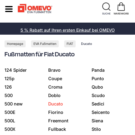
SUCHE
WARENKORB
5 % Rabatt auf Ihren ersten Einkauf bei OMEVO
Homepage
EVA Fußmatten
FIAT
Ducato
Fußmatten für Fiat Ducato
124 Spider
Bravo
Panda
125p
Coupe
Punto
126
Croma
Qubo
500
Doblo
Scudo
500 new
Ducato
Sedici
500E
Fiorino
Seicento
500L
Freemont
Siena
500X
Fullback
Stilo