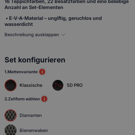
16 Teppichfarben, 22 Besatzfarben und eine beliebige
Anzahl an Set-Elementen
• E-V-A-Material
– ungiftig, geruchlos und
wasserdicht
Beschreibung ausklappen
Set konfigurieren
i
1.
Mattenvariante
Klassische
5D PRO
i
2.
Zellform wählen
Diamanten
Bienenwaben