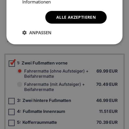
Informationen
5
ALLE AKZEPTIEREN
ANPASSEN
*Ein Beispielfoto. Das Finalprodukt kann sich abhängig vom
Autofußboden unterscheiden.
1:
Zwei Fußmatten vorne
Fahrermatte (ohne Aufsteiger) +
69.99 EUR
Beifahrermatte
Fahrermatte (mit Aufsteiger) +
70.49 EUR
Beifahrermatte
3:
Zwei hintere Fußmatten
46.99 EUR
4:
Fußmatte Innenraum
11.51 EUR
5:
Kofferraummatte
70.39 EUR